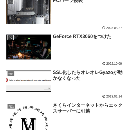
PCパーツ換装
PC
2023.05.27
GeForce RTX3060をつけた
PC
2022.10.09
SSL化したらオレオレGyazoが動
tool
かなくなった
2019.01.14
さくらインターネットからエック
雑記
スサーバーに引越